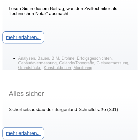
Lesen Sie in diesem Beitrag, was den Ziviltechniker als
"technischen Notar" ausmacht.
mehr erfahren...
Analysen
,
Bauen
,
BIM
,
Drohne
,
Erfolgsgeschichten
,
Gebäudevermessung
,
Gelände/Topografie
,
Gleisvermessung
,
Grundstücke
,
Konstruktionen
,
Monitoring
Alles sicher
Sicherheitsausbau der Burgenland-Schnellstraße (S31)
mehr erfahren...