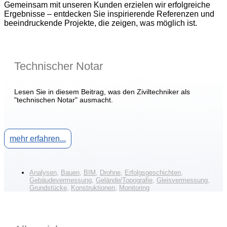
Gemeinsam mit unseren Kunden erzielen wir erfolgreiche
Ergebnisse – entdecken Sie inspirierende Referenzen und
beeindruckende Projekte, die zeigen, was möglich ist.
Technischer Notar
Lesen Sie in diesem Beitrag, was den Ziviltechniker als
"technischen Notar" ausmacht.
mehr erfahren...
Analysen
,
Bauen
,
BIM
,
Drohne
,
Erfolgsgeschichten
,
Gebäudevermessung
,
Gelände/Topografie
,
Gleisvermessung
,
Grundstücke
,
Konstruktionen
,
Monitoring