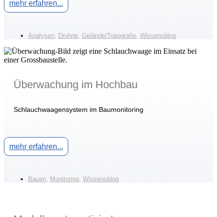
mehr erfahren...
Analysen
,
Drohne
,
Gelände/Topografie
,
Wissensblog
Überwachung im Hochbau
Schlauchwaagensystem im Baumonitoring
mehr erfahren...
Bauen
,
Monitoring
,
Wissensblog