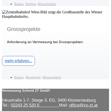
Bauen
,
Drohne
,
Wissensblog
Grossprojekte
Anforderung an Vermessung bei Grossprojekten.
mehr erfahren...
Bauen
,
Monitoring
,
Wissensblog
Vermessung Schmid ZT GmbH
Inkustraße 1-7, Stiege 3, EG, 3400 Klosterneuburg
Tel.:
02243 25 520 0
Mail:
office@vs-zt.at