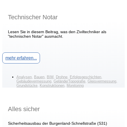
Technischer Notar
Lesen Sie in diesem Beitrag, was den Ziviltechniker als
"technischen Notar" ausmacht.
mehr erfahren...
Analysen
,
Bauen
,
BIM
,
Drohne
,
Erfolgsgeschichten
,
Gebäudevermessung
,
Gelände/Topografie
,
Gleisvermessung
,
Grundstücke
,
Konstruktionen
,
Monitoring
Alles sicher
Sicherheitsausbau der Burgenland-Schnellstraße (S31)